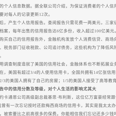
的个人信息数据。据全联公司介绍，为保证消费者的个人信
要对每人的记录更新
12
次。
，产生个人信用报告。查阅报告只需花费一两美元，三家
档案，每年出售的信用报告达
6
亿多份，收入超过
100
亿美元
购买自己的信用报告外，金融机构发放个人消费信贷、商场
、税务部门征收税款、公司追讨债务，这些机构为了降低风
。
调查制度造就了美国的信用社会，金融体系也不断拓展业务
，美国有超过
3/4
的人使用信用卡，全国共拥有
14
亿张信用
2/3
的美国人拥有了自己的房屋；
1/5
的美国人接受了高等教
告中的信用分数及等级，对个人生活的影响尤其大
通恩公司高级副总裁基思·布利斯，这位亿万富豪经常跟
有一次忘记按时还款梅西商场的信用卡，其实是我太太办
，被索要比之前高很多的保费。你能相信我们忘记还多少钱