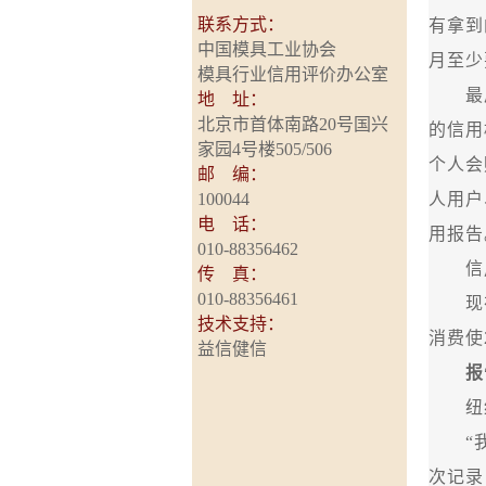
联系方式：
有拿到
中国模具工业协会
月至少
模具行业信用评价办公室
最后
地 址：
北京市首体南路20号国兴
的信用
家园4号楼505/506
个人会
邮 编：
100044
人用户
电 话：
用报告
010-88356462
信用
传 真：
010-88356461
现在
技术支持：
消费使
益信健信
报
纽约卡
“我曾
次记录