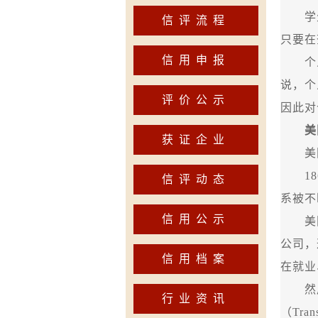
学生
信评流程
只要在
信用申报
个人
说，个
评价公示
因此对
美
获证企业
美国
18
信评动态
系被不
信用公示
美国
公司，
信用档案
在就业
然后
行业资讯
（
Tran