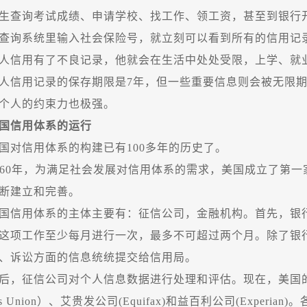
查询考试成绩、申请学校、找工作、领工资，甚至到银行开
查询系统里输入社会保险号，就立刻可以看到所有的信用记
信用有了不良记录，他就会在生活中处处受限，上学、就业
人信用记录的保存期限是
7
年，但一些重要信息则会被无限
个人的约束力也极强。
国信用体系的运行
对信用体系的构建已有
100
多年的历史了。
60
年，为满足社会发展对信用体系的需求，美国成立了第一
断建立和完善。
信用体系的主体主要有：征信公司，金融机构。首先，银行
这项工作至少每月进行一次，最多不可超过两个月。除了银
、诉讼方面的信息统统提交给信用局。
，征信公司对个人信息数据进行处理和评估。现在，美国的
s Union
）、艾贵发公司
(Equifax)
和益百利公司
(Experian)
。