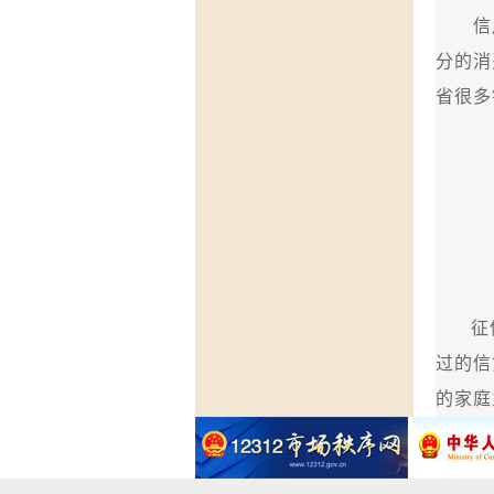
信用
分的消
省很多
征
过的信
的家庭