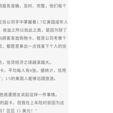
用报告准确、及时、完整，他们每个
征信公司手中掌握着
1.7
亿美国成年人
。收益之所以如此之高，是因为除了
向顾客发放购物卡、租赁公司考察个
险，都愿意拿出一点钱查下个人的信
，信贷经济之球越滚越大。
卡，平均每人有
8
张。据统计，信用
育；
1/5
的美国人能够出国旅游。
他周遭朋友说起这样一件事情。
的副卡，但我在上车险时就因为这
吗？区区
15
美元！”