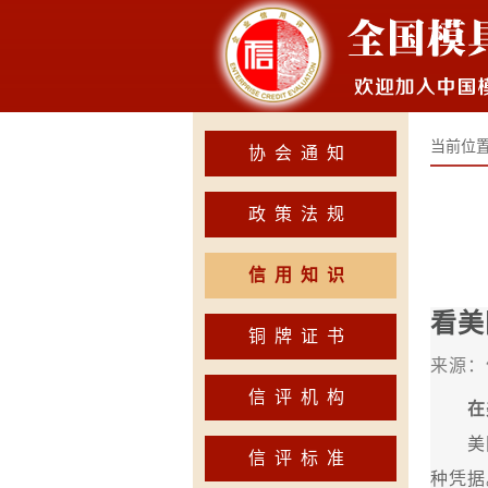
当前位
协会通知
政策法规
信用知识
看美
铜牌证书
来源：
信评机构
在
美国
信评标准
种凭据