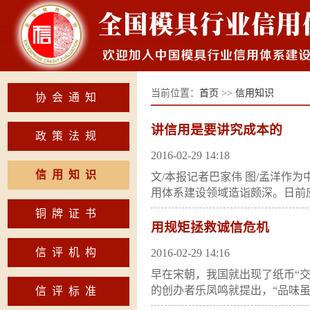
当前位置：
首页
>>
信用知识
协会通知
讲信用是要讲究成本的
政策法规
2016-02-29 14:18
信用知识
文/本报记者巴家伟 图/孟洋作
用体系建设领域造诣颇深。日前应
铜牌证书
用规矩拯救诚信危机
信评机构
2016-02-29 14:16
早在宋朝，我国就出现了纸币“交
的创办者乐凤鸣就提出，“品味虽
信评标准